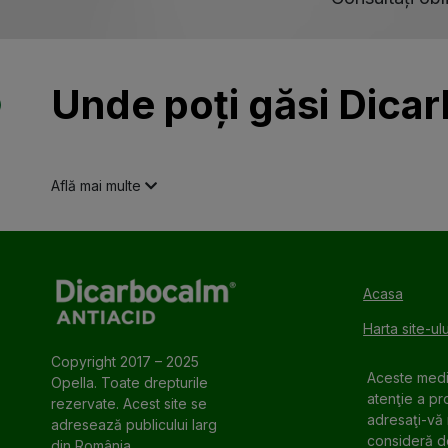
Unde poți găsi Dica
Află mai multe
Acasa
Harta site-ulu
Copyright 2017 – 2025
Aceste medi
Opella. Toate drepturile
atenţie a pr
rezervate. Acest site se
adresaţi-vă 
adresează publicului larg
consideră de
din România.