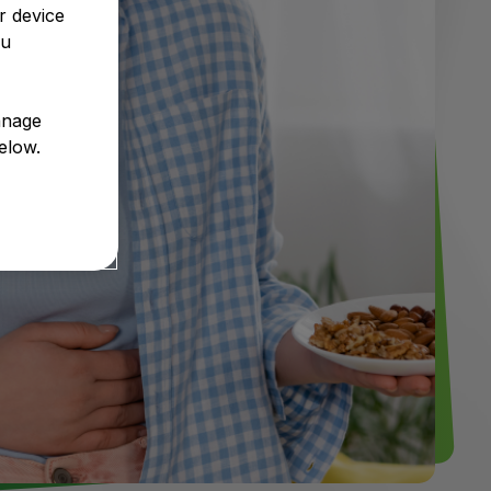
r device
ou
anage
elow.