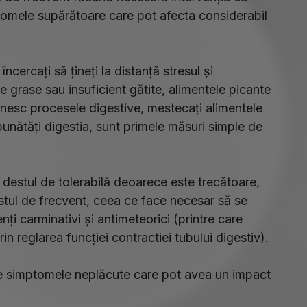
omele supărătoare care pot afecta considerabil
ncercați să țineți la distanță stresul și
e grase sau insuficient gătite, alimentele picante
nesc procesele digestive, mestecați alimentele
bunătăți digestia, sunt primele măsuri simple de
e destul de tolerabilă deoarece este trecătoare,
estul de frecvent, ceea ce face necesar să se
ți carminativi și antimeteorici (printre care
in reglarea funcției contractiei tubului digestiv).
ze simptomele neplăcute care pot avea un impact