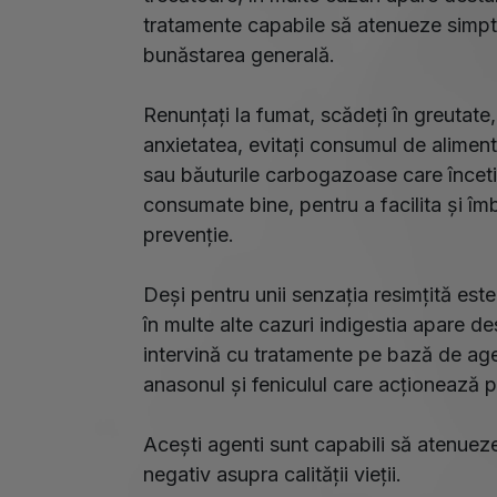
tratamente capabile să atenueze simpt
bunăstarea generală.
Renunțați la fumat, scădeți în greutate, î
anxietatea, evitați consumul de aliment
sau băuturile carbogazoase care înceti
consumate bine, pentru a facilita și îm
prevenție.
Deși pentru unii senzația resimțită est
în multe alte cazuri indigestia apare d
intervină cu tratamente pe bază de agen
anasonul și feniculul care acționează pr
Acești agenti sunt capabili să atenue
negativ asupra calității vieții.