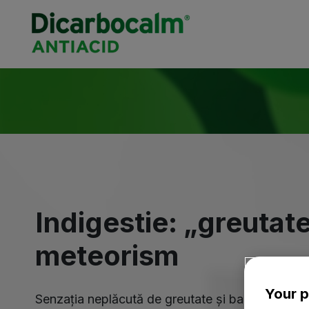
Indigestie: „greutate
meteorism
Your p
Senzația neplăcută de greutate și balonare a st