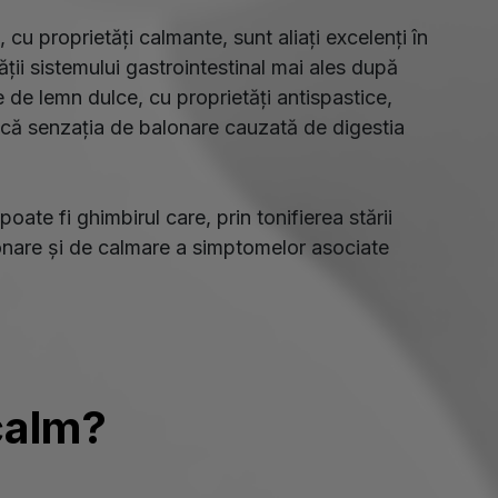
cu proprietăți calmante, sunt aliați excelenți în
tății sistemului gastrointestinal mai ales după
e de lemn dulce, cu proprietăți antispastice,
ucă senzația de balonare cauzată de digestia
poate fi ghimbirul care, prin tonifierea stării
lonare și de calmare a simptomelor asociate
calm?