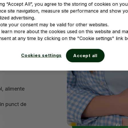
ecțiune
ing “Accept All”, you agree to the storing of cookies on you
nce site navigation, measure site performance and show y
pulației
ized advertising.
o serie lungă
ote your consent may be valid for other websites.
ată din cauza
 learn more about the cookies used on this website and m
ecifice
sent at any time by clicking on the "Cookie settings" link b
fără
Cookies settings
Accept all
circumstanțe:
l, alimente
din punct de