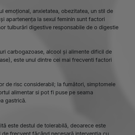
sul emoțional, anxietatea, obezitatea, un stil de
 și apartenența la sexul feminin sunt factori
nor tulburări digestive responsabile de o digestie
i carbogazoase, alcool și alimente dificil de
rase), este unul dintre cei mai frecventi factori
tor de risc considerabil; la fumători, simptomele
ortul alimentar si pot fi puse pe seama
ea gastrică.
țită este destul de tolerabilă, deoarece este
ul de frecvent făcând necesară intervenția cu