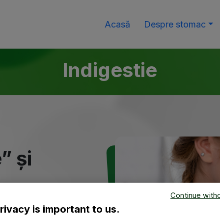
Acasă
Despre stomac
Indigestie
” și
Continue with
rivacy is important to us.
omacului,