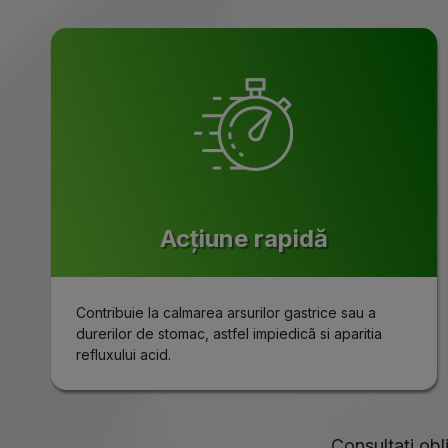
Acțiune rapidă
Contribuie la calmarea arsurilor gastrice sau a
durerilor de stomac, astfel impiedicã si aparitia
refluxului acid.
Consultați obl