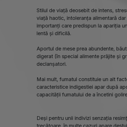
Stilul de viață deosebit de intens, stre
viață haotic, intoleranța alimentară dar
importanți care predispun la apariția u
lentă și dificilă.
Aportul de mese prea abundente, băutur
digerat (în special alimente prăjite și g
declanșatori.
Mai mult, fumatul constituie un alt fac
caracteristice indigestiei apar după ap
capacității fumatului de a încetini golir
Deși pentru unii indivizi senzația resim
trecătoare, în multe cazuri apare dest