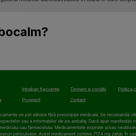
rbocalm?
Intrebari frecvente
Termeni si conditii
Politica 
i
Prospect
Contact
camente se pot elibera fără prescripţie medicală. Se recomandă cit
ospectelor sau a informaţiilor de pe ambalaj. Dacă apar manifestări 
medicului sau farmacistului. Medicamentele expirate și/sau neutilizat
șeuri periculoase. Acest medicament conține 717.4 mg zahăr. În caz