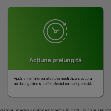
Acțiune prelungită
Ajutã la mentinerea efectului neutralizant asupra
acidului gastric si astfel efectul calmant persistã.
igatoriu medicul dumneavoastră în cazul în care simpt