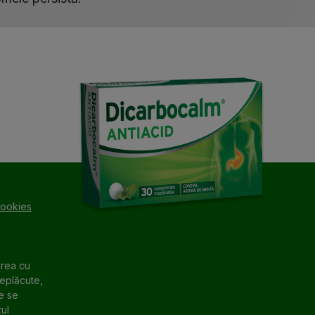
cookies
irea cu
neplăcute,
e se
ul