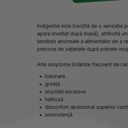
Indigestia este însoțită de o senzație p
apare imediat după masă), atribuită un
tendințe anormale a alimentelor de a re
precoce de sațietate după primele mușcă
Alte simptome întâlnite frecvent de cei
balonare
greaţă
eructații excesive
halitoză
disconfort abdominal superior cont
somnolenţă.