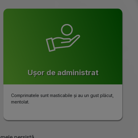
Ușor de administrat
Comprimatele sunt masticabile și au un gust plăcut,
mentolat.
omele persistă.